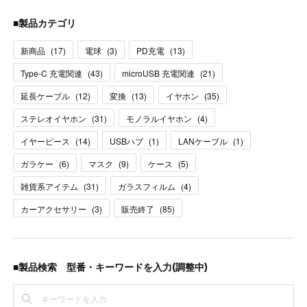
■製品カテゴリ
新商品
(
17
)
電球
(
3
)
PD充電
(
13
)
Type-C 充電関連
(
43
)
microUSB 充電関連
(
21
)
延長ケーブル
(
12
)
変換
(
13
)
イヤホン
(
35
)
ステレオイヤホン
(
31
)
モノラルイヤホン
(
4
)
イヤーピース
(
14
)
USBハブ
(
1
)
LANケーブル
(
1
)
ガラケー
(
6
)
マスク
(
9
)
ケース
(
5
)
雑貨系アイテム
(
31
)
ガラスフィルム
(
4
)
カーアクセサリー
(
3
)
販売終了
(
85
)
■製品検索 型番・キーワードを入力(調整中)