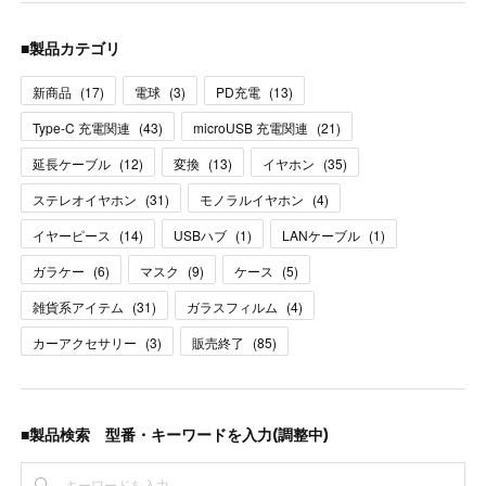
■製品カテゴリ
新商品
(
17
)
電球
(
3
)
PD充電
(
13
)
Type-C 充電関連
(
43
)
microUSB 充電関連
(
21
)
延長ケーブル
(
12
)
変換
(
13
)
イヤホン
(
35
)
ステレオイヤホン
(
31
)
モノラルイヤホン
(
4
)
イヤーピース
(
14
)
USBハブ
(
1
)
LANケーブル
(
1
)
ガラケー
(
6
)
マスク
(
9
)
ケース
(
5
)
雑貨系アイテム
(
31
)
ガラスフィルム
(
4
)
カーアクセサリー
(
3
)
販売終了
(
85
)
■製品検索 型番・キーワードを入力(調整中)