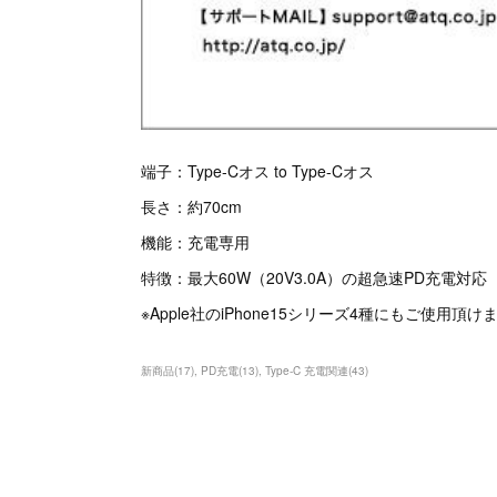
端子：Type-Cオス to Type-Cオス
長さ：約70cm
機能：充電専用
特徴：最大60W（20V3.0A）の超急速PD充電対応
※Apple社のiPhone15シリーズ4種にもご使用頂け
新商品
(
17
)
PD充電
(
13
)
Type-C 充電関連
(
43
)