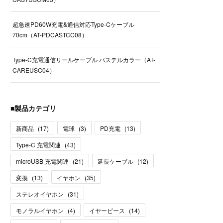
超急速PD60W充電&通信対応Type-Cケーブル
70cm（AT-PDCASTCC08）
Type-C充電通信リールケーブル パステルカラー（AT-
CAREUSC04）
■製品カテゴリ
新商品
(
17
)
電球
(
3
)
PD充電
(
13
)
Type-C 充電関連
(
43
)
microUSB 充電関連
(
21
)
延長ケーブル
(
12
)
変換
(
13
)
イヤホン
(
35
)
ステレオイヤホン
(
31
)
モノラルイヤホン
(
4
)
イヤーピース
(
14
)