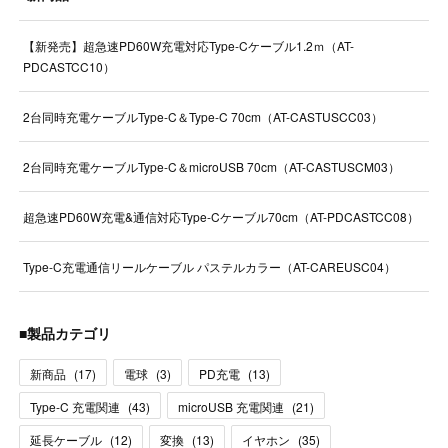
【新発売】超急速PD60W充電対応Type-Cケーブル1.2ｍ（AT-
PDCASTCC10）
2台同時充電ケーブルType-C＆Type-C 70cm（AT-CASTUSCC03）
2台同時充電ケーブルType-C＆microUSB 70cm（AT-CASTUSCM03）
超急速PD60W充電&通信対応Type-Cケーブル70cm（AT-PDCASTCC08）
Type-C充電通信リールケーブル パステルカラー（AT-CAREUSC04）
■製品カテゴリ
新商品
(
17
)
電球
(
3
)
PD充電
(
13
)
Type-C 充電関連
(
43
)
microUSB 充電関連
(
21
)
延長ケーブル
(
12
)
変換
(
13
)
イヤホン
(
35
)