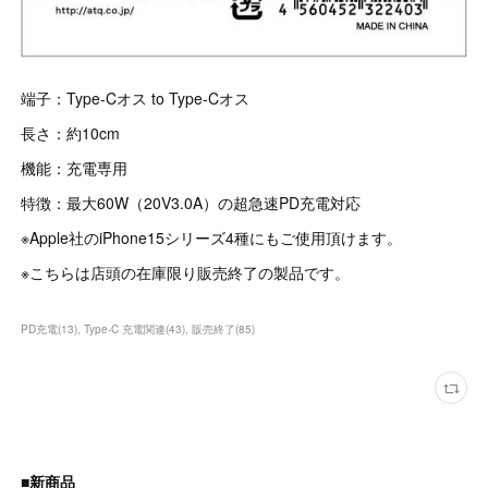
端子：Type-Cオス to Type-Cオス
長さ：約10cm
機能：充電専用
特徴：最大60W（20V3.0A）の超急速PD充電対応
※Apple社のiPhone15シリーズ4種にもご使用頂けます。
※こちらは店頭の在庫限り販売終了の製品です。
PD充電
(
13
)
Type-C 充電関連
(
43
)
販売終了
(
85
)
■新商品