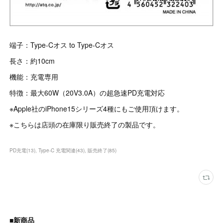
端子：Type-Cオス to Type-Cオス
長さ：約10cm
機能：充電専用
特徴：最大60W（20V3.0A）の超急速PD充電対応
※Apple社のiPhone15シリーズ4種にもご使用頂けます。
※こちらは店頭の在庫限り販売終了の製品です。
PD充電
(
13
)
Type-C 充電関連
(
43
)
販売終了
(
85
)
■新商品