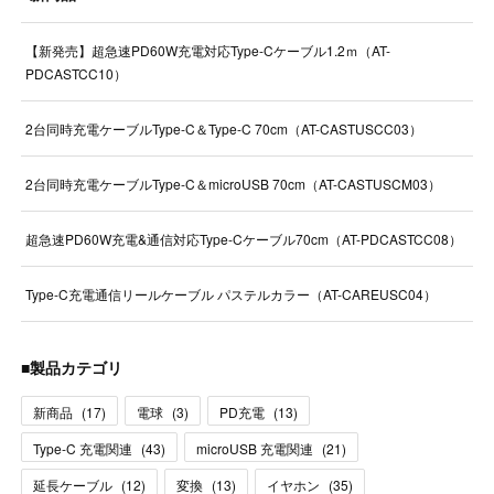
【新発売】超急速PD60W充電対応Type-Cケーブル1.2ｍ（AT-
PDCASTCC10）
2台同時充電ケーブルType-C＆Type-C 70cm（AT-CASTUSCC03）
2台同時充電ケーブルType-C＆microUSB 70cm（AT-CASTUSCM03）
超急速PD60W充電&通信対応Type-Cケーブル70cm（AT-PDCASTCC08）
Type-C充電通信リールケーブル パステルカラー（AT-CAREUSC04）
■製品カテゴリ
新商品
(
17
)
電球
(
3
)
PD充電
(
13
)
Type-C 充電関連
(
43
)
microUSB 充電関連
(
21
)
延長ケーブル
(
12
)
変換
(
13
)
イヤホン
(
35
)