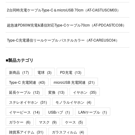
2台同時充電ケーブルType-C＆microUSB 70cm（AT-CASTUSCM03）
超急速PD60W充電&通信対応Type-Cケーブル70cm（AT-PDCASTCC08）
Type-C充電通信リールケーブル パステルカラー（AT-CAREUSC04）
■製品カテゴリ
新商品
(
17
)
電球
(
3
)
PD充電
(
13
)
Type-C 充電関連
(
43
)
microUSB 充電関連
(
21
)
延長ケーブル
(
12
)
変換
(
13
)
イヤホン
(
35
)
ステレオイヤホン
(
31
)
モノラルイヤホン
(
4
)
イヤーピース
(
14
)
USBハブ
(
1
)
LANケーブル
(
1
)
ガラケー
(
6
)
マスク
(
9
)
ケース
(
5
)
雑貨系アイテム
(
31
)
ガラスフィルム
(
4
)