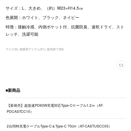
サイズ：L、大きめ、（約）W23×H14.5㎝
色展開：ホワイト、ブラック、ネイビー
特徴：接触冷感、内側ポケット付、抗菌防臭、速乾ドライ、スト
レッチ、洗濯可能
マスク
(
9
)
雑貨系アイテム
(
31
)
販売終了
(
85
)
■新商品
【新発売】超急速PD60W充電対応Type-Cケーブル1.2ｍ（AT-
PDCASTCC10）
2台同時充電ケーブルType-C＆Type-C 70cm（AT-CASTUSCC03）