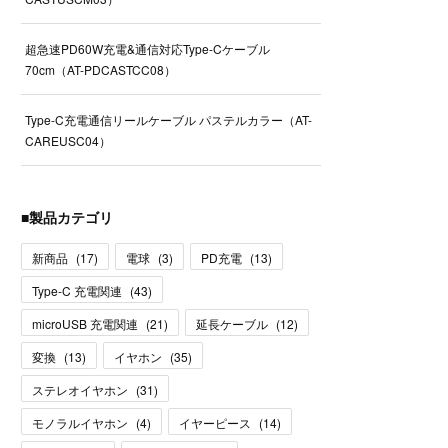
超急速PD60W充電&通信対応Type-Cケーブル
70cm（AT-PDCASTCC08）
Type-C充電通信リールケーブル パステルカラー（AT-
CAREUSC04）
■製品カテゴリ
新商品
(
17
)
電球
(
3
)
PD充電
(
13
)
Type-C 充電関連
(
43
)
microUSB 充電関連
(
21
)
延長ケーブル
(
12
)
変換
(
13
)
イヤホン
(
35
)
ステレオイヤホン
(
31
)
モノラルイヤホン
(
4
)
イヤーピース
(
14
)