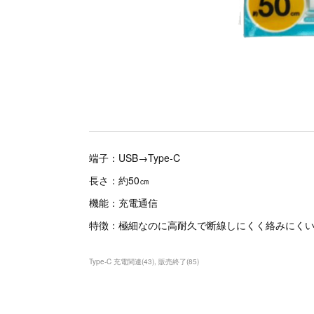
端子：USB→Type-C
長さ：約50㎝
機能：充電通信
特徴：極細なのに高耐久で断線しにくく絡みにく
Type-C 充電関連
(
43
)
販売終了
(
85
)