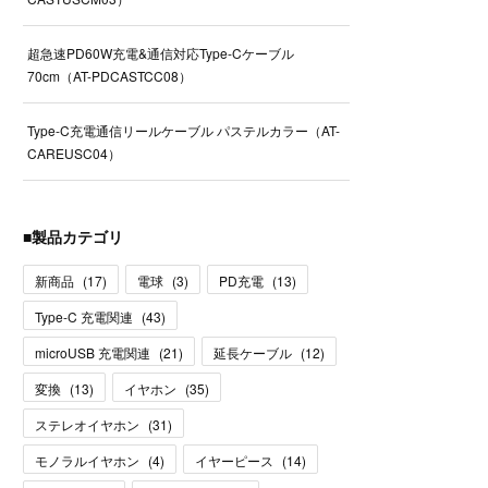
超急速PD60W充電&通信対応Type-Cケーブル
70cm（AT-PDCASTCC08）
Type-C充電通信リールケーブル パステルカラー（AT-
CAREUSC04）
■製品カテゴリ
新商品
(
17
)
電球
(
3
)
PD充電
(
13
)
Type-C 充電関連
(
43
)
microUSB 充電関連
(
21
)
延長ケーブル
(
12
)
変換
(
13
)
イヤホン
(
35
)
ステレオイヤホン
(
31
)
モノラルイヤホン
(
4
)
イヤーピース
(
14
)